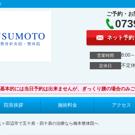
市
ご予約・お
073
ネット予約
8:00～
営業時間
不定
定休日
基本的には当日予約は出来ませんが、ぎっくり腰の場合のみご
院長挨拶
施術料金
アクセス
体
> 田辺市で五十肩・四十肩の治療なら楠本整体院へ