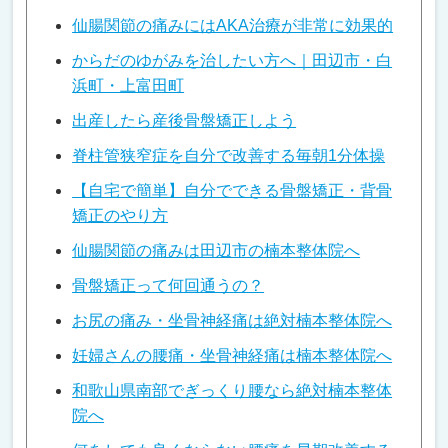
仙腸関節の痛みにはAKA治療が非常に効果的
からだのゆがみを治したい方へ｜田辺市・白
浜町・上富田町
出産したら産後骨盤矯正しよう
脊柱管狭窄症を自分で改善する毎朝1分体操
【自宅で簡単】自分でできる骨盤矯正・背骨
矯正のやり方
仙腸関節の痛みは田辺市の楠本整体院へ
骨盤矯正って何回通うの？
お尻の痛み・坐骨神経痛は絶対楠本整体院へ
妊婦さんの腰痛・坐骨神経痛は楠本整体院へ
和歌山県南部でぎっくり腰なら絶対楠本整体
院へ