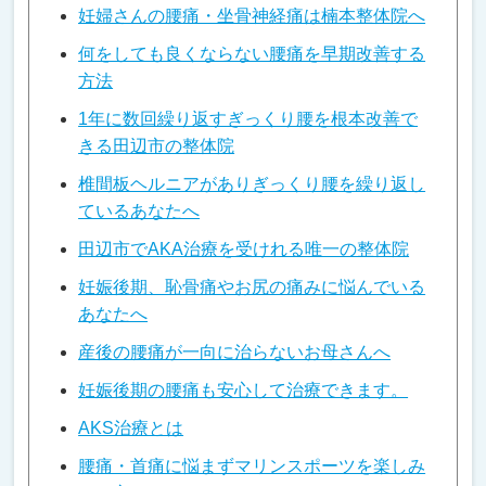
妊婦さんの腰痛・坐骨神経痛は楠本整体院へ
何をしても良くならない腰痛を早期改善する
方法
1年に数回繰り返すぎっくり腰を根本改善で
きる田辺市の整体院
椎間板ヘルニアがありぎっくり腰を繰り返し
ているあなたへ
田辺市でAKA治療を受けれる唯一の整体院
妊娠後期、恥骨痛やお尻の痛みに悩んでいる
あなたへ
産後の腰痛が一向に治らないお母さんへ
妊娠後期の腰痛も安心して治療できます。
AKS治療とは
腰痛・首痛に悩まずマリンスポーツを楽しみ