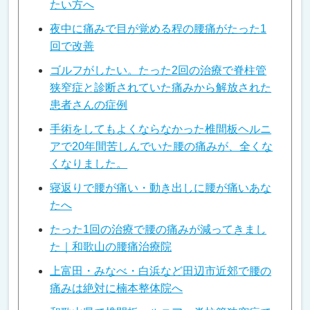
たい方へ
夜中に痛みで目が覚める程の腰痛がたった1
回で改善
ゴルフがしたい。たった2回の治療で脊柱管
狭窄症と診断されていた痛みから解放された
患者さんの症例
手術をしてもよくならなかった椎間板ヘルニ
アで20年間苦しんでいた腰の痛みが、全くな
くなりました。
寝返りで腰が痛い・動き出しに腰が痛いあな
たへ
たった1回の治療で腰の痛みが減ってきまし
た｜和歌山の腰痛治療院
上富田・みなべ・白浜など田辺市近郊で腰の
痛みは絶対に楠本整体院へ