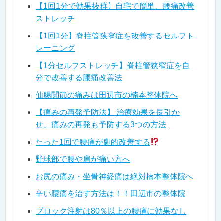
【1回1分で効果抜群】自宅で簡単、腰痛改善
ストレッチ
【1回1分】脊柱管狭窄症を改善するセルフト
レーニング
【1分セルフストレッチ】脊柱管狭窄症を自
分で改善する腰痛改善法
仙腸関節の痛みは田辺市の楠本整体院へ
【痛みの再発予防法】 治療効果を長引か
せ、痛みの再発も予防する3つの方法
たった1回で腰痛が劇的改善する
野球部で腰や肩が痛い方へ
お尻の痛み・坐骨神経痛は絶対楠本整体院へ
辛い腰痛を治す方法は！！田辺市の整体院
ブロック注射は80％以上の腰痛に効果なし