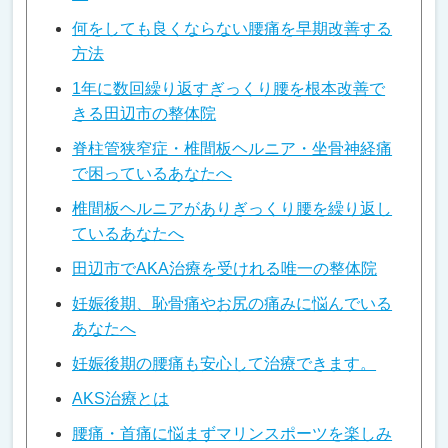
何をしても良くならない腰痛を早期改善する
方法
1年に数回繰り返すぎっくり腰を根本改善で
きる田辺市の整体院
脊柱管狭窄症・椎間板ヘルニア・坐骨神経痛
で困っているあなたへ
椎間板ヘルニアがありぎっくり腰を繰り返し
ているあなたへ
田辺市でAKA治療を受けれる唯一の整体院
妊娠後期、恥骨痛やお尻の痛みに悩んでいる
あなたへ
妊娠後期の腰痛も安心して治療できます。
AKS治療とは
腰痛・首痛に悩まずマリンスポーツを楽しみ