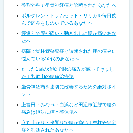
整形外科で坐骨神経痛と診断されたあなたへ
ボルタレン・トラムセット・リリカを毎日飲
んで痛みをしのいでいるあなたへ
寝返りで腰が痛い・動き出しに腰が痛いあな
たへ
病院で脊柱管狭窄症と診断された腰の痛みに
悩んでいる50代のあなたへ
たった1回の治療で腰の痛みが減ってきまし
た｜和歌山の腰痛治療院
坐骨神経痛を適切に改善するための絶対ポイ
ント
上富田・みなべ・白浜など田辺市近郊で腰の
痛みは絶対に楠本整体院へ
立ち上がり・寝返りで腰が痛い｜脊柱管狭窄
症と診断されたあなたへ