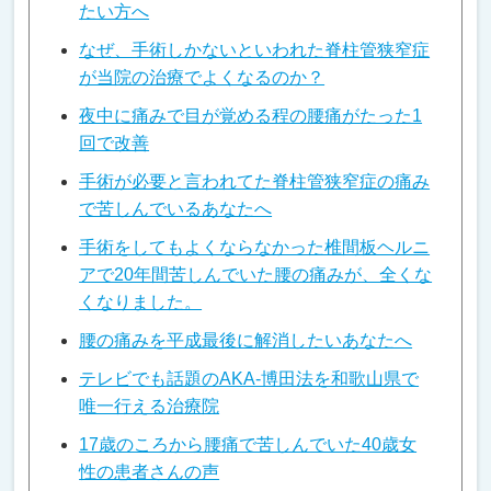
たい方へ
なぜ、手術しかないといわれた脊柱管狭窄症
が当院の治療でよくなるのか？
夜中に痛みで目が覚める程の腰痛がたった1
回で改善
手術が必要と言われてた脊柱管狭窄症の痛み
で苦しんでいるあなたへ
手術をしてもよくならなかった椎間板ヘルニ
アで20年間苦しんでいた腰の痛みが、全くな
くなりました。
腰の痛みを平成最後に解消したいあなたへ
テレビでも話題のAKA-博田法を和歌山県で
唯一行える治療院
17歳のころから腰痛で苦しんでいた40歳女
性の患者さんの声