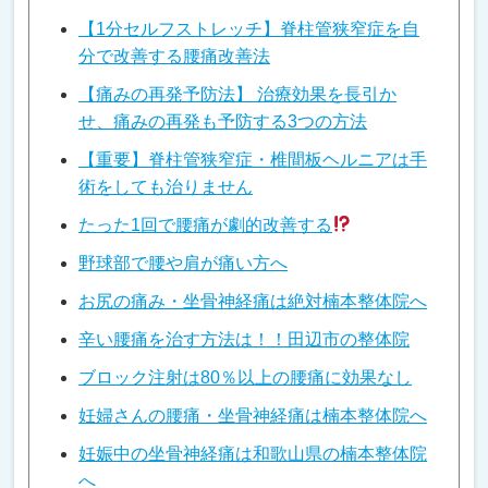
【1分セルフストレッチ】脊柱管狭窄症を自
分で改善する腰痛改善法
【痛みの再発予防法】 治療効果を長引か
せ、痛みの再発も予防する3つの方法
【重要】脊柱管狭窄症・椎間板ヘルニアは手
術をしても治りません
たった1回で腰痛が劇的改善する
野球部で腰や肩が痛い方へ
お尻の痛み・坐骨神経痛は絶対楠本整体院へ
辛い腰痛を治す方法は！！田辺市の整体院
ブロック注射は80％以上の腰痛に効果なし
妊婦さんの腰痛・坐骨神経痛は楠本整体院へ
妊娠中の坐骨神経痛は和歌山県の楠本整体院
へ