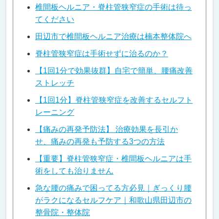
椎間板ヘルニア・脊柱管狭窄症の手術は待っ
てください
田辺市で椎間板ヘルニア治療は楠本整体院へ
脊柱管狭窄症は手術せずに治るのか？
【1回1分で効果抜群】自宅で簡単、腰痛改善
ストレッチ
【1回1分】脊柱管狭窄症を改善するセルフト
レーニング
【痛みの再発予防法】 治療効果を長引か
せ、痛みの再発も予防する3つの方法
【重要】脊柱管狭窄症・椎間板ヘルニアは手
術をしても治りません
急な腰の痛みで困ってる方必見｜ぎっくり腰
がラクになるセルフケア｜和歌山県田辺市の
整骨院・整体院