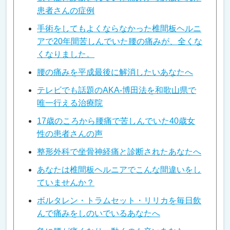
患者さんの症例
手術をしてもよくならなかった椎間板ヘルニ
アで20年間苦しんでいた腰の痛みが、全くな
くなりました。
腰の痛みを平成最後に解消したいあなたへ
テレビでも話題のAKA-博田法を和歌山県で
唯一行える治療院
17歳のころから腰痛で苦しんでいた40歳女
性の患者さんの声
整形外科で坐骨神経痛と診断されたあなたへ
あなたは椎間板ヘルニアでこんな間違いをし
ていませんか？
ボルタレン・トラムセット・リリカを毎日飲
んで痛みをしのいでいるあなたへ