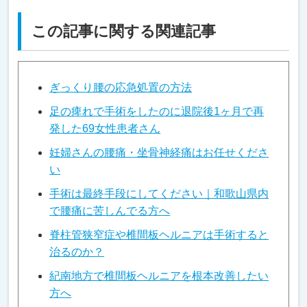
この記事に関する関連記事
ぎっくり腰の応急処置の方法
足の痺れで手術をしたのに退院後1ヶ月で再
発した69女性患者さん
妊婦さんの腰痛・坐骨神経痛はお任せくださ
い
手術は最終手段にしてください｜和歌山県内
で腰痛に苦しんでる方へ
脊柱管狭窄症や椎間板ヘルニアは手術すると
治るのか？
紀南地方で椎間板ヘルニアを根本改善したい
方へ