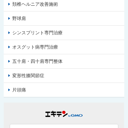
頚椎ヘルニア改善施術
野球肩
シンスプリント専門治療
オスグット病専門治療
五十肩・四十肩専門整体
変形性膝関節症
片頭痛